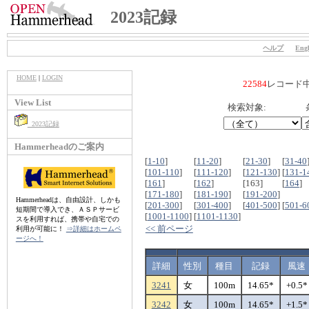
2023記録
ヘルプ
Engl
HOME
|
LOGIN
22584
レコード
View List
検索対象:
2023記録
Hammerheadのご案内
[
1-10
]
[
11-20
]
[
21-30
]
[
31-40
[
101-110
]
[
111-120
]
[
121-130
]
[
131-1
[
161
]
[
162
]
[163]
[
164
]
[
171-180
]
[
181-190
]
[
191-200
]
Hammerheadは、自由設計、しかも
[
201-300
]
[
301-400
]
[
401-500
]
[
501-6
短期間で導入でき、ＡＳＰサービ
[
1001-1100
]
[
1101-1130
]
スを利用すれば、携帯や自宅での
<< 前ページ
利用が可能に！
⇒詳細はホームペ
ージへ！
詳細
性別
種目
記録
風速
3241
女
100m
14.65*
+0.5*
3242
女
100m
14.65*
+1.5*