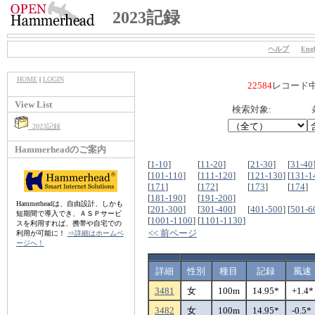
2023記録
ヘルプ
Engl
HOME
|
LOGIN
22584
レコード
View List
検索対象:
2023記録
Hammerheadのご案内
[
1-10
]
[
11-20
]
[
21-30
]
[
31-40
[
101-110
]
[
111-120
]
[
121-130
]
[
131-1
[
171
]
[
172
]
[
173
]
[
174
]
[
181-190
]
[
191-200
]
Hammerheadは、自由設計、しかも
[
201-300
]
[
301-400
]
[
401-500
]
[
501-6
短期間で導入でき、ＡＳＰサービ
[
1001-1100
]
[
1101-1130
]
スを利用すれば、携帯や自宅での
<< 前ページ
利用が可能に！
⇒詳細はホームペ
ージへ！
詳細
性別
種目
記録
風速
3481
女
100m
14.95*
+1.4*
3482
女
100m
14.95*
-0.5*