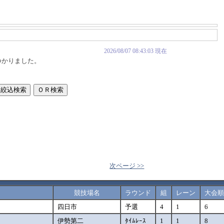
2026/08/07 08:43:03 現在
つかりました。
次ページ >>
競技場名
ラウンド
組
レーン
大会
四日市
予選
4
1
6
伊勢第二
ﾀｲﾑﾚｰｽ
1
1
8