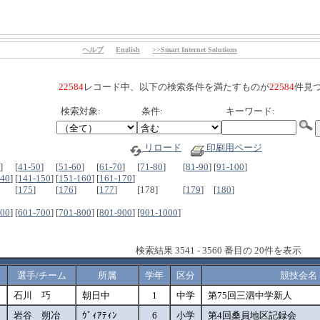
ヘルプ
English
>>Smart Internet Solutions
22584
レコード中、以下の検索条件を満たすものが
22584
件見
検索対象:
条件:
キーワード:
リロード
印刷用ページ
0
]
[
41-50
]
[
51-60
]
[
61-70
]
[
71-80
]
[
81-90
]
[
91-100
]
140
]
[
141-150
]
[
151-160
]
[
161-170
]
[
175
]
[
176
]
[
177
]
[178]
[
179
]
[
180
]
600
]
[
601-700
]
[
701-800
]
[
801-900
]
[
901-1000
]
検索結果 3541 - 3560 番目の 20件を表示
選手/チーム
所属
学年
区分
競技会名
*
石川 巧
朝日中
1
中学
第75回三泗中学新人
*
岩谷 朔冶
ｳﾞｨｱﾃｨﾝ
6
小学
第4回桑員地区記録会