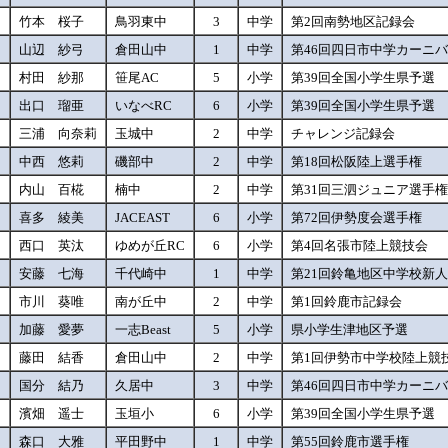
竹本 桜子
鳥羽東中
3
中学
第2回南勢地区記録会
山辺 紗弓
倉田山中
1
中学
第46回四日市中学カーニ
*
村田 紗那
笹尾AC
5
小学
第39回全国小学生県予選
*
出口 瑠亜
いなべRC
6
小学
第39回全国小学生県予選
三浦 向奈莉
玉城中
2
中学
チャレンジ記録会
*
中西 悠莉
磯部中
2
中学
第18回松阪陸上選手権
*
内山 百椛
楠中
2
中学
第31回三泗ジュニア選手
*
喜多 綾美
JACEAST
6
小学
第72回伊勢度会選手権
*
西口 英汰
ゆめが丘RC
6
小学
第4回名張市陸上競技会
安藤 七海
千代崎中
1
中学
第21回鈴亀地区中学校新
*
市川 葵唯
南が丘中
2
中学
第1回鈴鹿市記録会
加藤 愛夢
一志Beast
5
小学
県小学生津地区予選
藤田 結香
倉田山中
2
中学
第1回伊勢市中学校陸上競
*
国分 結乃
久居中
3
中学
第46回四日市中学カーニ
*
濱畑 遥士
玉垣小
6
小学
第39回全国小学生県予選
*
森口 大雅
平田野中
1
中学
第55回鈴鹿市選手権