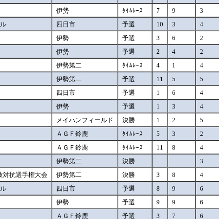
伊勢
ﾀｲﾑﾚｰｽ
7
9
3
バル
四日市
予選
10
3
4
伊勢
予選
3
6
2
伊勢
予選
2
4
2
伊勢第二
ﾀｲﾑﾚｰｽ
4
1
4
伊勢第二
予選
11
5
5
権
四日市
予選
1
6
4
伊勢
予選
1
3
4
メイハンフィールド
決勝
1
2
5
人
ＡＧＦ鈴鹿
ﾀｲﾑﾚｰｽ
5
3
2
ＡＧＦ鈴鹿
ﾀｲﾑﾚｰｽ
11
8
4
伊勢第二
決勝
3
技対抗選手権大会
伊勢第二
決勝
3
8
4
バル
四日市
予選
8
9
6
伊勢
予選
9
9
6
ＡＧＦ鈴鹿
予選
3
7
6