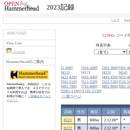
2023記録
ヘルプ
Engl
HOME
|
LOGIN
22584
レコード
View List
検索対象:
2023記録
Hammerheadのご案内
[
1-100
]
[
101-200
]
[
201-300
]
[
301-4
[
411
]
[412]
[
413
]
[
414
]
[
421-430
]
[
431-440
]
[
441-450
]
[
451-4
[
501-510
]
[
511-520
]
[
521-530
]
[
531-5
Hammerheadは、自由設計、しかも
[
601-700
]
[
701-800
]
[
801-900
]
[
901-1
短期間で導入でき、ＡＳＰサービ
[
1001-1100
]
[
1101-1130
]
スを利用すれば、携帯や自宅での
<< 前ページ
利用が可能に！
⇒詳細はホームペ
ージへ！
詳細
性別
種目
記録
風
8221
男
800m
2.12.08*
*
8222
男
800m
2.12.18*
*