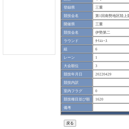
登録県
三重
競技会名
第1回南勢地区陸上
開催県
三重
競技会名
伊勢第二
ラウンド
ﾀｲﾑﾚｰｽ
組
6
レーン
1
大会順位
3
競技年月日
20220429
競技内訳
室内フラグ
0
競技種目並び順
1620
備考