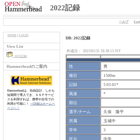
2022記録
ヘルプ
Engl
HOME
|
LOGIN
DB: 2022記録
View List
作成日：
2023/01/31 18:38:13 JST
2022記録
Hammerheadのご案内
性
男
種目
1500m
記録
5.03.01*
Hammerheadは、自由設計、しかも
風速
*
短期間で導入でき、ＡＳＰサービ
スを利用すれば、携帯や自宅での
順位
利用が可能に！
⇒詳細はホームペ
ージへ！
選手/チーム
久保 隆平
所属
玉城中
学年
3
区分
中学