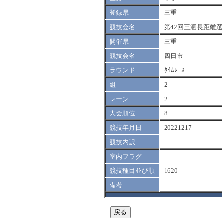
登録県
三重
競技会名
第42回三泗長距離
開催県
三重
競技会名
四日市
ラウンド
ﾀｲﾑﾚｰｽ
組
2
レーン
2
大会順位
8
競技年月日
20221217
競技内訳
室内フラグ
競技種目並び順
1620
備考