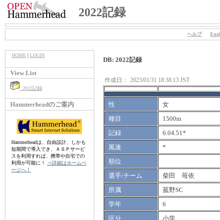
2022記録
ヘルプ
Engl
HOME
|
LOGIN
DB: 2022記録
View List
作成日：
2023/01/31 18:38:13 JST
2022記録
Hammerheadのご案内
性
女
種目
1500m
記録
6.04.51*
Hammerheadは、自由設計、しかも
風速
*
短期間で導入でき、ＡＳＰサービ
スを利用すれば、携帯や自宅での
順位
利用が可能に！
⇒詳細はホームペ
ージへ！
選手/チーム
柴田 苺依
所属
菰野SC
学年
6
区分
小学