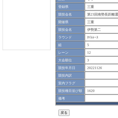
登録県
三重
競技会名
第23回南勢長距離
開催県
三重
競技会名
伊勢第二
ラウンド
ﾀｲﾑﾚｰｽ
組
5
レーン
12
大会順位
3
競技年月日
20221126
競技内訳
室内フラグ
競技種目並び順
1620
備考