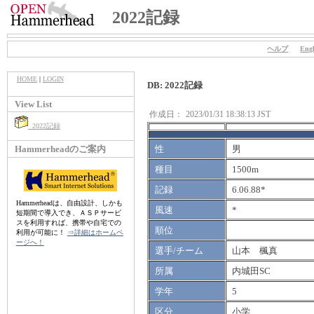
2022記録
ヘルプ
Engl
HOME
|
LOGIN
DB: 2022記録
View List
作成日：
2023/01/31 18:38:13 JST
2022記録
Hammerheadのご案内
性
男
種目
1500m
記録
6.06.88*
Hammerheadは、自由設計、しかも
風速
*
短期間で導入でき、ＡＳＰサービ
スを利用すれば、携帯や自宅での
順位
利用が可能に！
⇒詳細はホームペ
ージへ！
選手/チーム
山本 楓真
所属
内城田SC
学年
5
区分
小学