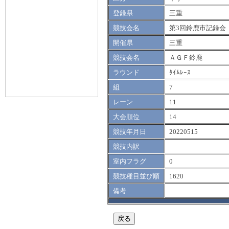
登録県
三重
競技会名
第3回鈴鹿市記録会
開催県
三重
競技会名
ＡＧＦ鈴鹿
ラウンド
ﾀｲﾑﾚｰｽ
組
7
レーン
11
大会順位
14
競技年月日
20220515
競技内訳
室内フラグ
0
競技種目並び順
1620
備考