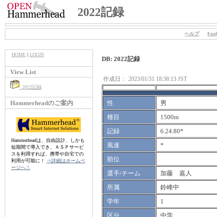
2022記録
ヘルプ
Engl
HOME
|
LOGIN
DB: 2022記録
View List
作成日：
2023/01/31 18:38:13 JST
2022記録
Hammerheadのご案内
性
男
種目
1500m
記録
6.24.80*
Hammerheadは、自由設計、しかも
風速
*
短期間で導入でき、ＡＳＰサービ
スを利用すれば、携帯や自宅での
順位
利用が可能に！
⇒詳細はホームペ
ージへ！
選手/チーム
加藤 嘉人
所属
鈴峰中
学年
1
区分
中学