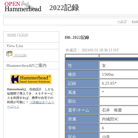
2022記録
ヘルプ
Engl
HOME
|
LOGIN
DB: 2022記録
View List
作成日：
2023/01/31 18:38:13 JST
2022記録
Hammerheadのご案内
性
女
種目
1500m
記録
6.25.95*
Hammerheadは、自由設計、しかも
風速
*
短期間で導入でき、ＡＳＰサービ
スを利用すれば、携帯や自宅での
順位
利用が可能に！
⇒詳細はホームペ
ージへ！
選手/チーム
石井 唯愛
所属
内城田SC
学年
6
区分
小学