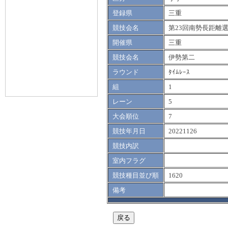
登録県
三重
競技会名
第23回南勢長距離
開催県
三重
競技会名
伊勢第二
ラウンド
ﾀｲﾑﾚｰｽ
組
1
レーン
5
大会順位
7
競技年月日
20221126
競技内訳
室内フラグ
競技種目並び順
1620
備考