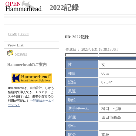
2022記録
HOME
|
LOGIN
DB: 2022記録
View List
作成日：
2023/01/31 18:38:13 JST
2022記録
Hammerheadのご案内
性
女
種目
60m
記録
07.54*
Hammerheadは、自由設計、しかも
風速
短期間で導入でき、ＡＳＰサービ
スを利用すれば、携帯や自宅での
順位
利用が可能に！
⇒詳細はホームペ
ージへ！
選手/チーム
樋口 七海
所属
四日市商高
学年
区分
高校