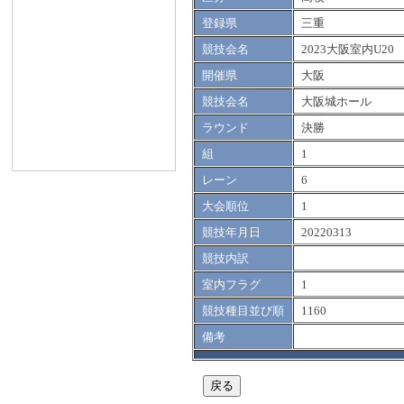
登録県
三重
競技会名
2023大阪室内U20
開催県
大阪
競技会名
大阪城ホール
ラウンド
決勝
組
1
レーン
6
大会順位
1
競技年月日
20220313
競技内訳
室内フラグ
1
競技種目並び順
1160
備考