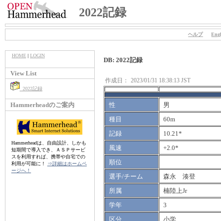
2022記録
ヘルプ
Engl
HOME
|
LOGIN
DB: 2022記録
View List
作成日：
2023/01/31 18:38:13 JST
2022記録
Hammerheadのご案内
性
男
種目
60m
記録
10.21*
Hammerheadは、自由設計、しかも
風速
+2.0*
短期間で導入でき、ＡＳＰサービ
スを利用すれば、携帯や自宅での
順位
利用が可能に！
⇒詳細はホームペ
ージへ！
選手/チーム
森永 湊登
所属
楠陸上Jr
学年
3
区分
小学