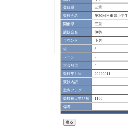
登録県
三重
競技会名
第30回三重県小学
開催県
三重
競技会名
伊勢
ラウンド
予選
組
6
レーン
2
大会順位
4
競技年月日
20220911
競技内訳
室内フラグ
競技種目並び順
1160
備考