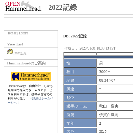
2022記録
HOME
|
LOGIN
DB: 2022記録
View List
作成日：
2023/01/31 18:38:13 JST
2022記録
Hammerheadのご案内
性
男
種目
3000m
記録
08.34.70*
Hammerheadは、自由設計、しかも
風速
*
短期間で導入でき、ＡＳＰサービ
スを利用すれば、携帯や自宅での
順位
利用が可能に！
⇒詳細はホームペ
ージへ！
選手/チーム
秋山 稟央
所属
伊賀白鳳高
学年
2
区分
高校