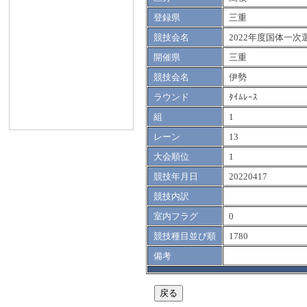
登録県
三重
競技会名
2022年度国体一
開催県
三重
競技会名
伊勢
ラウンド
ﾀｲﾑﾚｰｽ
組
1
レーン
13
大会順位
1
競技年月日
20220417
競技内訳
室内フラグ
0
競技種目並び順
1780
備考