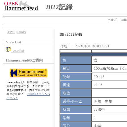
2022記録
ヘルプ
Engl
HOME
|
LOGIN
DB: 2022記録
View List
作成日：
2023/01/31 18:38:13 JST
2022記録
Hammerheadのご案内
性
女
種目
100mH(70.0cm_8.0m
記録
19.44*
Hammerheadは、自由設計、しかも
風速
+1.0*
短期間で導入でき、ＡＳＰサービ
スを利用すれば、携帯や自宅での
順位
利用が可能に！
⇒詳細はホームペ
ージへ！
選手/チーム
岡橋 里華
所属
八風中
学年
1
区分
中学