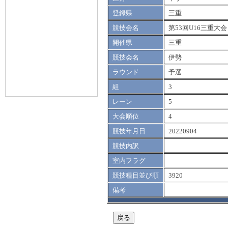
登録県
三重
競技会名
第53回U16三重大会
開催県
三重
競技会名
伊勢
ラウンド
予選
組
3
レーン
5
大会順位
4
競技年月日
20220904
競技内訳
室内フラグ
競技種目並び順
3920
備考