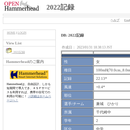
2022記録
ヘルプ
Engl
HOME
|
LOGIN
DB: 2022記録
View List
作成日：
2023/01/31 18:38:13 JST
2022記録
Hammerheadのご案内
性
女
種目
100mH(70.0cm_8.0m
記録
22.13*
Hammerheadは、自由設計、しかも
風速
+0.4*
短期間で導入でき、ＡＳＰサービ
スを利用すれば、携帯や自宅での
順位
利用が可能に！
⇒詳細はホームペ
ージへ！
選手/チーム
兼城 ひかり
所属
千代崎中
学年
2
区分
中学