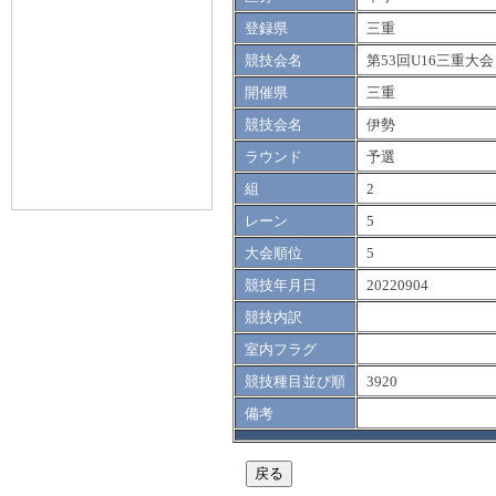
登録県
三重
競技会名
第53回U16三重大会
開催県
三重
競技会名
伊勢
ラウンド
予選
組
2
レーン
5
大会順位
5
競技年月日
20220904
競技内訳
室内フラグ
競技種目並び順
3920
備考