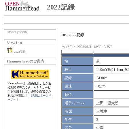
2022記録
HOME
|
LOGIN
DB: 2022記録
View List
作成日：
2023/01/31 18:38:13 JST
2022記録
Hammerheadのご案内
性
男
種目
110mYH(91.4cm_9.
記録
14.86*
Hammerheadは、自由設計、しかも
風速
+0.7*
短期間で導入でき、ＡＳＰサービ
スを利用すれば、携帯や自宅での
順位
利用が可能に！
⇒詳細はホームペ
ージへ！
選手/チーム
上田 凛太朗
所属
玉城中
学年
3
区分
中学