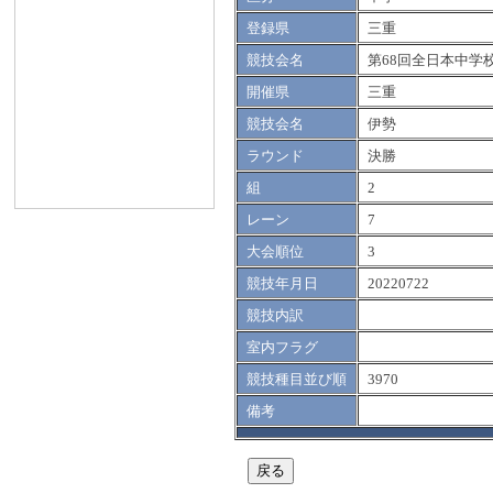
登録県
三重
競技会名
第68回全日本中学
開催県
三重
競技会名
伊勢
ラウンド
決勝
組
2
レーン
7
大会順位
3
競技年月日
20220722
競技内訳
室内フラグ
競技種目並び順
3970
備考