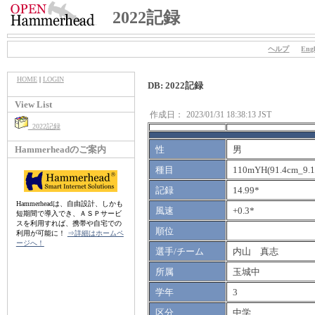
2022記録
ヘルプ
Engl
HOME
|
LOGIN
DB: 2022記録
View List
作成日：
2023/01/31 18:38:13 JST
2022記録
Hammerheadのご案内
性
男
種目
110mYH(91.4cm_9.
記録
14.99*
Hammerheadは、自由設計、しかも
風速
+0.3*
短期間で導入でき、ＡＳＰサービ
スを利用すれば、携帯や自宅での
順位
利用が可能に！
⇒詳細はホームペ
ージへ！
選手/チーム
内山 真志
所属
玉城中
学年
3
区分
中学