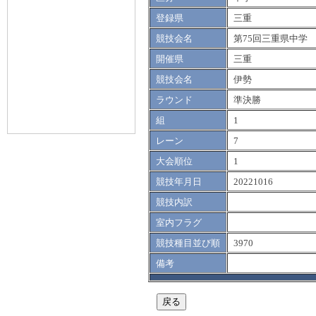
登録県
三重
競技会名
第75回三重県中学
開催県
三重
競技会名
伊勢
ラウンド
準決勝
組
1
レーン
7
大会順位
1
競技年月日
20221016
競技内訳
室内フラグ
競技種目並び順
3970
備考