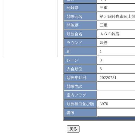
登録県
三重
競技会名
第54回鈴鹿市陸上
開催県
三重
競技会名
ＡＧＦ鈴鹿
ラウンド
決勝
組
1
レーン
8
大会順位
5
競技年月日
20220731
競技内訳
室内フラグ
競技種目並び順
3970
備考