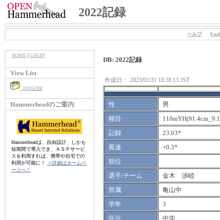
2022記録
ヘルプ
Engl
HOME
|
LOGIN
DB: 2022記録
View List
作成日：
2023/01/31 18:38:13 JST
2022記録
Hammerheadのご案内
性
男
種目
110mYH(91.4cm_9.
記録
23.03*
Hammerheadは、自由設計、しかも
風速
+0.3*
短期間で導入でき、ＡＳＰサービ
スを利用すれば、携帯や自宅での
順位
利用が可能に！
⇒詳細はホームペ
ージへ！
選手/チーム
金木 渉睦
所属
亀山中
学年
3
区分
中学