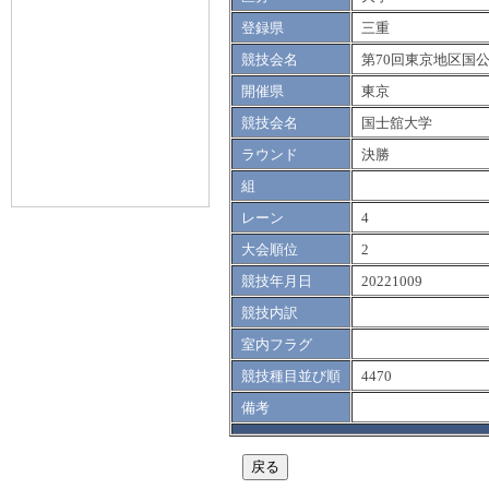
登録県
三重
競技会名
第70回東京地区国
開催県
東京
競技会名
国士舘大学
ラウンド
決勝
組
レーン
4
大会順位
2
競技年月日
20221009
競技内訳
室内フラグ
競技種目並び順
4470
備考