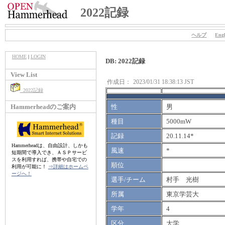
2022記録
ヘルプ
Engl
HOME
|
LOGIN
DB: 2022記録
View List
作成日：
2023/01/31 18:38:13 JST
2022記録
Hammerheadのご案内
性
男
種目
5000mW
記録
20.11.14*
Hammerheadは、自由設計、しかも
風速
*
短期間で導入でき、ＡＳＰサービ
スを利用すれば、携帯や自宅での
順位
利用が可能に！
⇒詳細はホームペ
ージへ！
選手/チーム
村手 光樹
所属
東京学芸大
学年
4
区分
大学