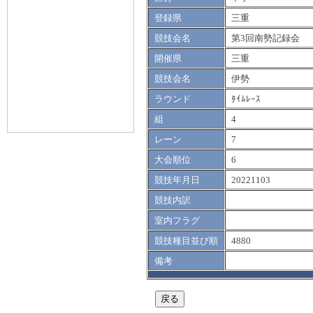
登録県
三重
競技会名
第3回南勢記録会
開催県
三重
競技会名
伊勢
ラウンド
ﾀｲﾑﾚｰｽ
組
4
レーン
7
大会順位
6
競技年月日
20221103
競技内訳
室内フラグ
競技種目並び順
4880
備考