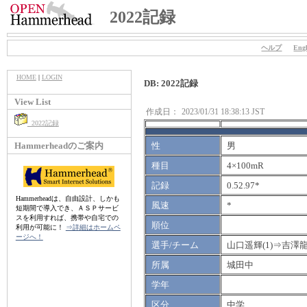
2022記録
ヘルプ
Engl
HOME
|
LOGIN
DB: 2022記録
View List
作成日：
2023/01/31 18:38:13 JST
2022記録
Hammerheadのご案内
性
男
種目
4×100mR
記録
0.52.97*
Hammerheadは、自由設計、しかも
風速
*
短期間で導入でき、ＡＳＰサービ
スを利用すれば、携帯や自宅での
順位
利用が可能に！
⇒詳細はホームペ
ージへ！
選手/チーム
山口遥輝(1)⇒吉澤龍
所属
城田中
学年
区分
中学