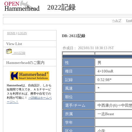
2022記録
ヘルプ
Engl
HOME
|
LOGIN
DB: 2022記録
View List
作成日：
2023/01/31 18:38:13 JST
2022記録
Hammerheadのご案内
性
男
種目
4×100mR
記録
0.52.98*
Hammerheadは、自由設計、しかも
風速
*
短期間で導入でき、ＡＳＰサービ
スを利用すれば、携帯や自宅での
順位
利用が可能に！
⇒詳細はホームペ
ージへ！
選手/チーム
中西康介(6)⇒中田悠
所属
一志Beast
学年
区分
小学