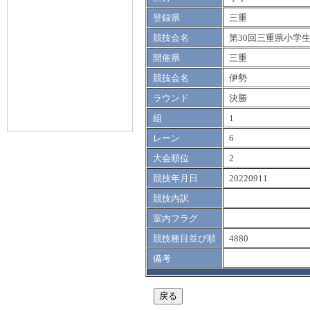
登録県
三重
競技会名
第30回三重県小学
開催県
三重
競技会名
伊勢
ラウンド
決勝
組
1
レーン
6
大会順位
2
競技年月日
20220911
競技内訳
室内フラグ
競技種目並び順
4880
備考