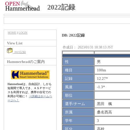
2022記録
HOME
|
LOGIN
DB: 2022記録
View List
作成日：
2023/01/31 18:38:13 JST
2022記録
Hammerheadのご案内
性
男
種目
100m
記録
12.27*
Hammerheadは、自由設計、しかも
風速
-1.3*
短期間で導入でき、ＡＳＰサービ
スを利用すれば、携帯や自宅での
順位
利用が可能に！
⇒詳細はホームペ
ージへ！
選手/チーム
黒田 楓
所属
桑名西高
学年
3
区分
高校