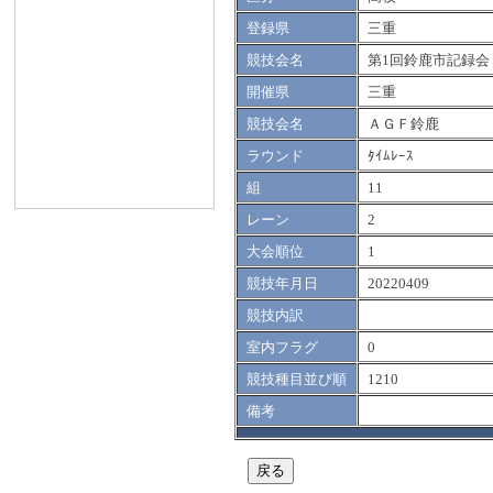
登録県
三重
競技会名
第1回鈴鹿市記録会
開催県
三重
競技会名
ＡＧＦ鈴鹿
ラウンド
ﾀｲﾑﾚｰｽ
組
11
レーン
2
大会順位
1
競技年月日
20220409
競技内訳
室内フラグ
0
競技種目並び順
1210
備考