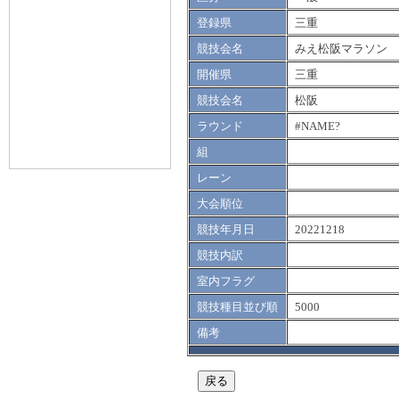
登録県
三重
競技会名
みえ松阪マラソン
開催県
三重
競技会名
松阪
ラウンド
#NAME?
組
レーン
大会順位
競技年月日
20221218
競技内訳
室内フラグ
競技種目並び順
5000
備考