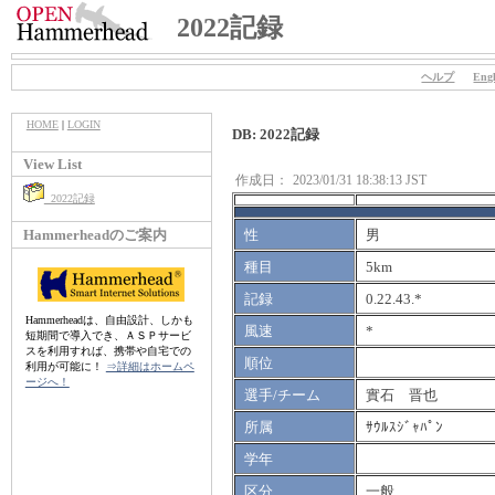
2022記録
ヘルプ
Engl
HOME
|
LOGIN
DB: 2022記録
View List
作成日：
2023/01/31 18:38:13 JST
2022記録
Hammerheadのご案内
性
男
種目
5km
記録
0.22.43.*
Hammerheadは、自由設計、しかも
風速
*
短期間で導入でき、ＡＳＰサービ
スを利用すれば、携帯や自宅での
順位
利用が可能に！
⇒詳細はホームペ
ージへ！
選手/チーム
實石 晋也
所属
ｻｳﾙｽｼﾞｬﾊﾟﾝ
学年
区分
一般