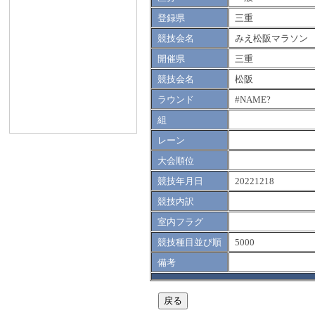
登録県
三重
競技会名
みえ松阪マラソン
開催県
三重
競技会名
松阪
ラウンド
#NAME?
組
レーン
大会順位
競技年月日
20221218
競技内訳
室内フラグ
競技種目並び順
5000
備考