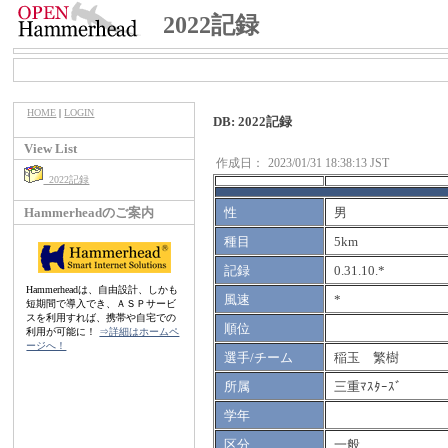
2022記録
HOME
|
LOGIN
DB: 2022記録
View List
作成日：
2023/01/31 18:38:13 JST
2022記録
Hammerheadのご案内
性
男
種目
5km
記録
0.31.10.*
Hammerheadは、自由設計、しかも
風速
*
短期間で導入でき、ＡＳＰサービ
スを利用すれば、携帯や自宅での
順位
利用が可能に！
⇒詳細はホームペ
ージへ！
選手/チーム
稲玉 繁樹
所属
三重ﾏｽﾀｰｽﾞ
学年
区分
一般