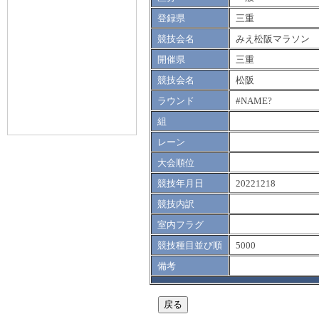
登録県
三重
競技会名
みえ松阪マラソン
開催県
三重
競技会名
松阪
ラウンド
#NAME?
組
レーン
大会順位
競技年月日
20221218
競技内訳
室内フラグ
競技種目並び順
5000
備考