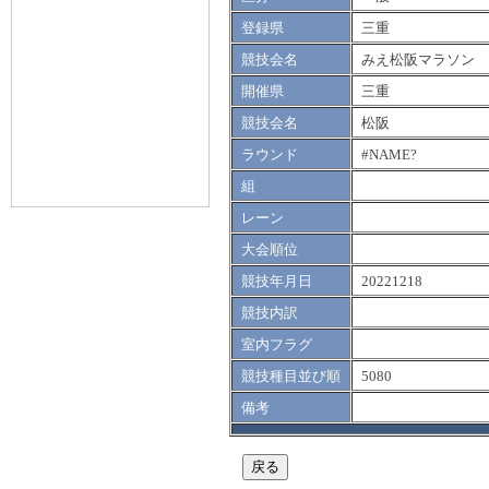
登録県
三重
競技会名
みえ松阪マラソン
開催県
三重
競技会名
松阪
ラウンド
#NAME?
組
レーン
大会順位
競技年月日
20221218
競技内訳
室内フラグ
競技種目並び順
5080
備考