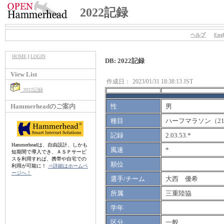
2022記録
ヘルプ
Engl
HOME
|
LOGIN
DB: 2022記録
View List
作成日：
2023/01/31 18:38:13 JST
2022記録
Hammerheadのご案内
性
男
種目
ハーフマラソン（21.
記録
2.03.53.*
Hammerheadは、自由設計、しかも
風速
*
短期間で導入でき、ＡＳＰサービ
スを利用すれば、携帯や自宅での
順位
利用が可能に！
⇒詳細はホームペ
ージへ！
選手/チーム
大西 優希
所属
三重陸協
学年
区分
一般