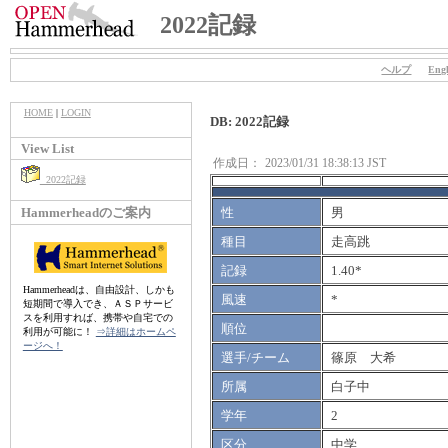
2022記録
ヘルプ
Engl
HOME
|
LOGIN
DB: 2022記録
View List
作成日：
2023/01/31 18:38:13 JST
2022記録
Hammerheadのご案内
性
男
種目
走高跳
記録
1.40*
Hammerheadは、自由設計、しかも
風速
*
短期間で導入でき、ＡＳＰサービ
スを利用すれば、携帯や自宅での
順位
利用が可能に！
⇒詳細はホームペ
ージへ！
選手/チーム
篠原 大希
所属
白子中
学年
2
区分
中学