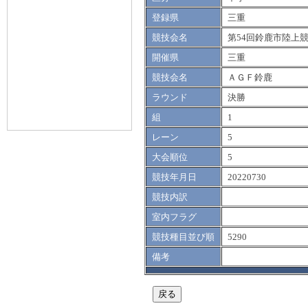
登録県
三重
競技会名
第54回鈴鹿市陸上
開催県
三重
競技会名
ＡＧＦ鈴鹿
ラウンド
決勝
組
1
レーン
5
大会順位
5
競技年月日
20220730
競技内訳
室内フラグ
競技種目並び順
5290
備考