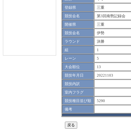
登録県
三重
競技会名
第3回南勢記録会
開催県
三重
競技会名
伊勢
ラウンド
決勝
組
1
レーン
5
大会順位
13
競技年月日
20221103
競技内訳
室内フラグ
競技種目並び順
5290
備考