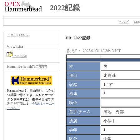
2022記録
ヘルプ
Engl
HOME
|
LOGIN
DB: 2022記録
View List
作成日：
2023/01/31 18:38:13 JST
2022記録
Hammerheadのご案内
性
男
種目
走高跳
記録
1.40*
Hammerheadは、自由設計、しかも
風速
*
短期間で導入でき、ＡＳＰサービ
スを利用すれば、携帯や自宅での
順位
利用が可能に！
⇒詳細はホームペ
ージへ！
選手/チーム
濱地 秀都
所属
小俣中
学年
1
区分
中学