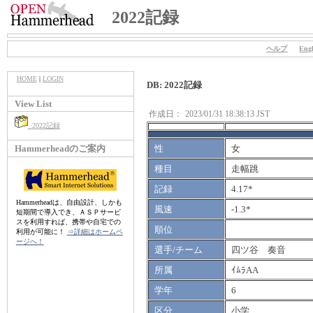
2022記録
ヘルプ
Engl
HOME
|
LOGIN
DB: 2022記録
View List
作成日：
2023/01/31 18:38:13 JST
2022記録
Hammerheadのご案内
性
女
種目
走幅跳
記録
4.17*
Hammerheadは、自由設計、しかも
風速
-1.3*
短期間で導入でき、ＡＳＰサービ
スを利用すれば、携帯や自宅での
順位
利用が可能に！
⇒詳細はホームペ
ージへ！
選手/チーム
四ツ谷 奏音
所属
ｲﾑﾗAA
学年
6
区分
小学