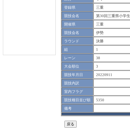
登録県
三重
競技会名
第30回三重県小学
開催県
三重
競技会名
伊勢
ラウンド
決勝
組
1
レーン
38
大会順位
3
競技年月日
20220911
競技内訳
室内フラグ
競技種目並び順
5350
備考