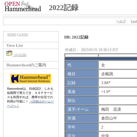
2022記録
ヘルプ
Engl
HOME
|
LOGIN
DB: 2022記録
View List
作成日：
2023/01/31 18:38:13 JST
2022記録
Hammerheadのご案内
性
女
種目
走幅跳
記録
3.88*
Hammerheadは、自由設計、しかも
風速
+1.9*
短期間で導入でき、ＡＳＰサービ
スを利用すれば、携帯や自宅での
順位
利用が可能に！
⇒詳細はホームペ
ージへ！
選手/チーム
梅田 花凛
所属
倉田山中
学年
2
区分
中学