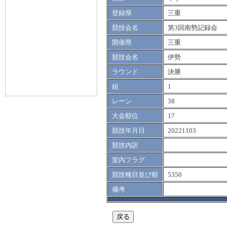
登録県
三重
競技会名
第3回南勢記録会
開催県
三重
競技会名
伊勢
ラウンド
決勝
組
1
レーン
38
大会順位
17
競技年月日
20221103
競技内訳
室内フラグ
競技種目並び順
5350
備考