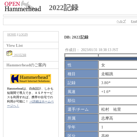
2022記録
ヘルプ
Engl
HOME
|
LOGIN
DB: 2022記録
View List
作成日：
2023/01/31 18:38:13 JST
2022記録
Hammerheadのご案内
性
女
種目
走幅跳
記録
3.80*
Hammerheadは、自由設計、しかも
風速
+1.6*
短期間で導入でき、ＡＳＰサービ
スを利用すれば、携帯や自宅での
順位
利用が可能に！
⇒詳細はホームペ
ージへ！
選手/チーム
松村 祐里
所属
志摩高
学年
1
区分
高校