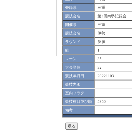
登録県
三重
競技会名
第3回南勢記録会
開催県
三重
競技会名
伊勢
ラウンド
決勝
組
1
レーン
35
大会順位
32
競技年月日
20221103
競技内訳
室内フラグ
競技種目並び順
5350
備考