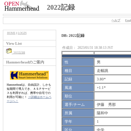
2022記録
ヘルプ
Engl
HOME
|
LOGIN
DB: 2022記録
View List
作成日：
2023/01/31 18:38:13 JST
2022記録
Hammerheadのご案内
性
男
種目
走幅跳
記録
3.80*
Hammerheadは、自由設計、しかも
風速
+1.1*
短期間で導入でき、ＡＳＰサービ
スを利用すれば、携帯や自宅での
順位
利用が可能に！
⇒詳細はホームペ
ージへ！
選手/チーム
伊藤 秀那
所属
陽和中
学年
1
区分
中学