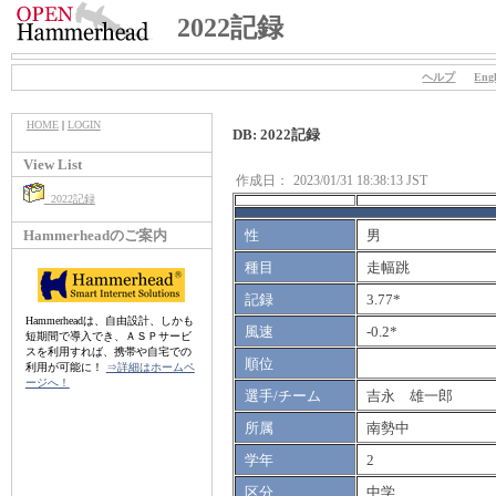
2022記録
ヘルプ
Engl
HOME
|
LOGIN
DB: 2022記録
View List
作成日：
2023/01/31 18:38:13 JST
2022記録
Hammerheadのご案内
性
男
種目
走幅跳
記録
3.77*
Hammerheadは、自由設計、しかも
風速
-0.2*
短期間で導入でき、ＡＳＰサービ
スを利用すれば、携帯や自宅での
順位
利用が可能に！
⇒詳細はホームペ
ージへ！
選手/チーム
吉永 雄一郎
所属
南勢中
学年
2
区分
中学