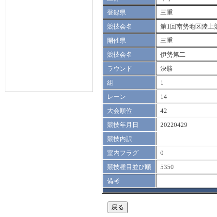
登録県
三重
競技会名
第1回南勢地区陸上
開催県
三重
競技会名
伊勢第二
ラウンド
決勝
組
1
レーン
14
大会順位
42
競技年月日
20220429
競技内訳
室内フラグ
0
競技種目並び順
5350
備考