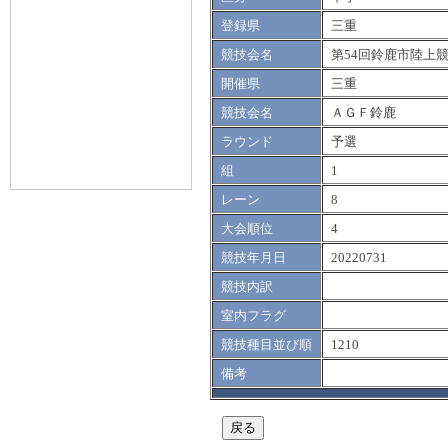
登録県
三重
競技会名
第54回鈴鹿市陸上
開催県
三重
競技会名
ＡＧＦ鈴鹿
ラウンド
予選
組
1
レーン
8
大会順位
4
競技年月日
20220731
競技内訳
室内フラグ
競技種目並び順
1210
備考