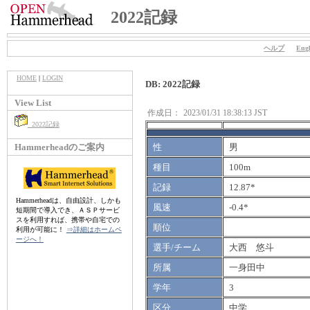
2022記録
ヘルプ
Engl
HOME
|
LOGIN
DB: 2022記録
View List
作成日：
2023/01/31 18:38:13 JST
2022記録
Hammerheadのご案内
性
男
種目
100m
記録
12.87*
Hammerheadは、自由設計、しかも
風速
-0.4*
短期間で導入でき、ＡＳＰサービ
スを利用すれば、携帯や自宅での
順位
利用が可能に！
⇒詳細はホームペ
ージへ！
選手/チーム
大西 悠斗
所属
一身田中
学年
3
区分
中学