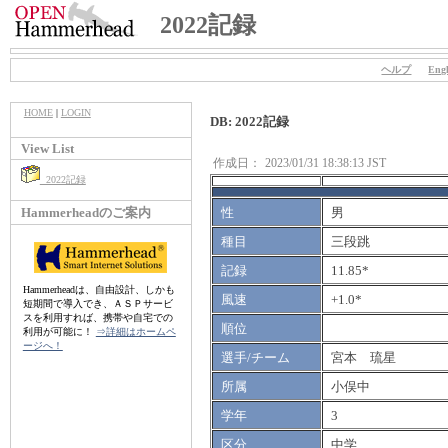
2022記録
ヘルプ
Engl
HOME
|
LOGIN
DB: 2022記録
View List
作成日：
2023/01/31 18:38:13 JST
2022記録
Hammerheadのご案内
性
男
種目
三段跳
記録
11.85*
Hammerheadは、自由設計、しかも
風速
+1.0*
短期間で導入でき、ＡＳＰサービ
スを利用すれば、携帯や自宅での
順位
利用が可能に！
⇒詳細はホームペ
ージへ！
選手/チーム
宮本 琉星
所属
小俣中
学年
3
区分
中学