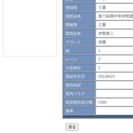
登録県
三重
競技会名
第75回県中学伊勢
開催県
三重
競技会名
伊勢第二
ラウンド
決勝
組
1
レーン
3
大会順位
5
競技年月日
20220925
競技内訳
室内フラグ
競技種目並び順
5390
備考