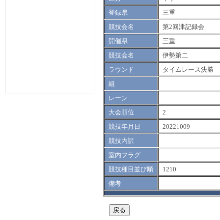
登録県
三重
競技会名
第2回津記録会
開催県
三重
競技会名
伊勢第二
ラウンド
タイムレース決勝
組
レーン
大会順位
2
競技年月日
20221009
競技内訳
室内フラグ
競技種目並び順
1210
備考