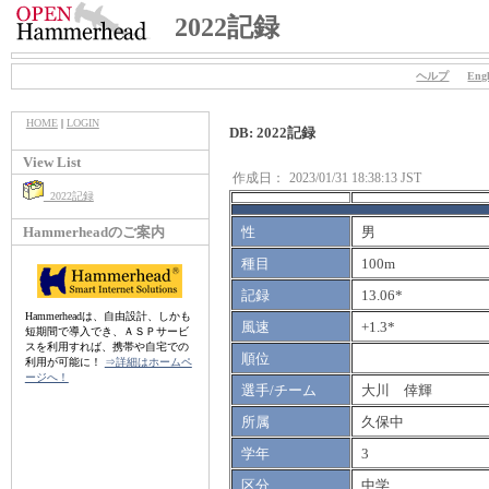
2022記録
ヘルプ
Engl
HOME
|
LOGIN
DB: 2022記録
View List
作成日：
2023/01/31 18:38:13 JST
2022記録
Hammerheadのご案内
性
男
種目
100m
記録
13.06*
Hammerheadは、自由設計、しかも
風速
+1.3*
短期間で導入でき、ＡＳＰサービ
スを利用すれば、携帯や自宅での
順位
利用が可能に！
⇒詳細はホームペ
ージへ！
選手/チーム
大川 倖輝
所属
久保中
学年
3
区分
中学