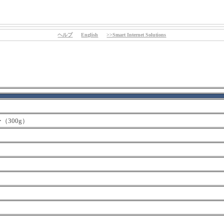
ヘルプ
English
>>Smart Internet Solutions
（300g）