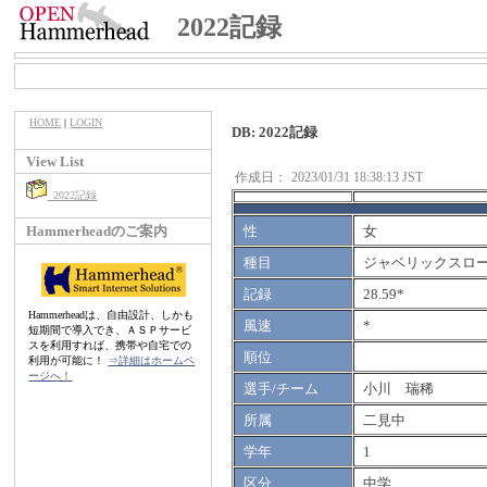
2022記録
HOME
|
LOGIN
DB: 2022記録
View List
作成日：
2023/01/31 18:38:13 JST
2022記録
Hammerheadのご案内
性
女
種目
ジャベリックスロー
記録
28.59*
Hammerheadは、自由設計、しかも
風速
*
短期間で導入でき、ＡＳＰサービ
スを利用すれば、携帯や自宅での
順位
利用が可能に！
⇒詳細はホームペ
ージへ！
選手/チーム
小川 瑞稀
所属
二見中
学年
1
区分
中学