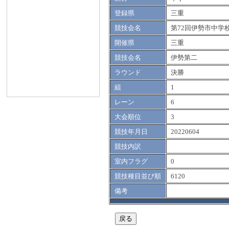
登録県
三重
競技会名
第72回伊勢市中学
開催県
三重
競技会名
伊勢第二
ラウンド
決勝
組
1
レーン
6
大会順位
3
競技年月日
20220604
競技内訳
室内フラグ
0
競技種目並び順
6120
備考