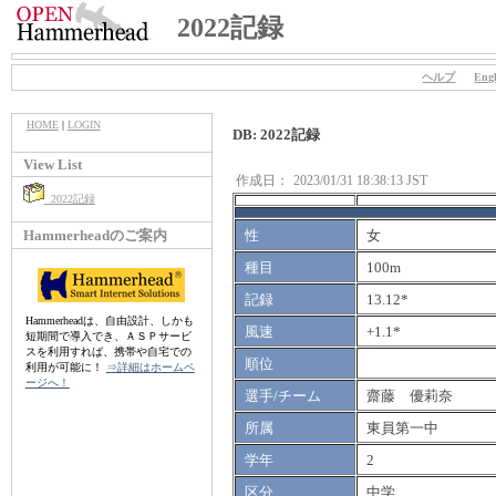
2022記録
ヘルプ
Engl
HOME
|
LOGIN
DB: 2022記録
View List
作成日：
2023/01/31 18:38:13 JST
2022記録
Hammerheadのご案内
性
女
種目
100m
記録
13.12*
Hammerheadは、自由設計、しかも
風速
+1.1*
短期間で導入でき、ＡＳＰサービ
スを利用すれば、携帯や自宅での
順位
利用が可能に！
⇒詳細はホームペ
ージへ！
選手/チーム
齋藤 優莉奈
所属
東員第一中
学年
2
区分
中学