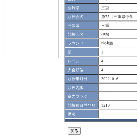
登録県
三重
競技会名
第75回三重県中学
開催県
三重
競技会名
伊勢
ラウンド
準決勝
組
1
レーン
4
大会順位
4
競技年月日
20221016
競技内訳
室内フラグ
競技種目並び順
1210
備考