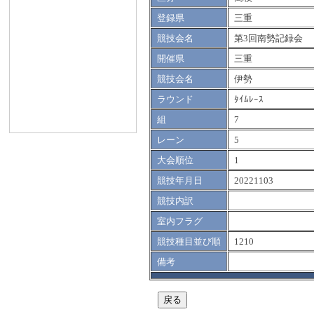
登録県
三重
競技会名
第3回南勢記録会
開催県
三重
競技会名
伊勢
ラウンド
ﾀｲﾑﾚｰｽ
組
7
レーン
5
大会順位
1
競技年月日
20221103
競技内訳
室内フラグ
競技種目並び順
1210
備考