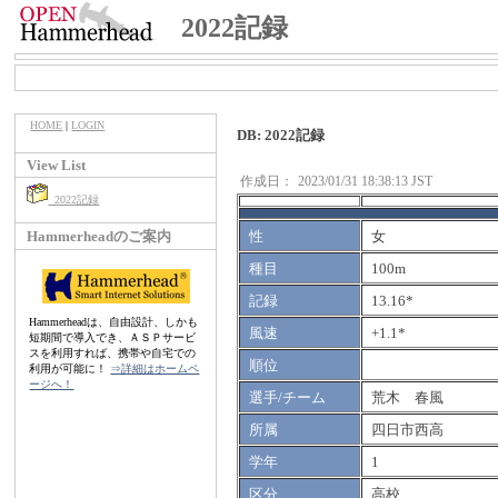
2022記録
HOME
|
LOGIN
DB: 2022記録
View List
作成日：
2023/01/31 18:38:13 JST
2022記録
Hammerheadのご案内
性
女
種目
100m
記録
13.16*
Hammerheadは、自由設計、しかも
風速
+1.1*
短期間で導入でき、ＡＳＰサービ
スを利用すれば、携帯や自宅での
順位
利用が可能に！
⇒詳細はホームペ
ージへ！
選手/チーム
荒木 春風
所属
四日市西高
学年
1
区分
高校