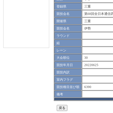
登録県
三重
競技会名
第68回全日本通信
開催県
三重
競技会名
伊勢
ラウンド
組
レーン
大会順位
30
競技年月日
20220625
競技内訳
室内フラグ
競技種目並び順
6390
備考