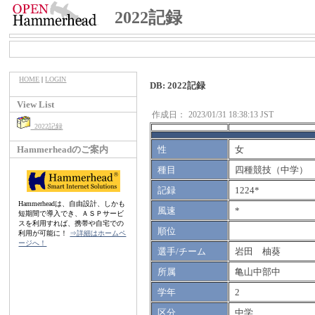
2022記録
HOME
|
LOGIN
DB: 2022記録
View List
作成日：
2023/01/31 18:38:13 JST
2022記録
Hammerheadのご案内
性
女
種目
四種競技（中学）
記録
1224*
Hammerheadは、自由設計、しかも
風速
*
短期間で導入でき、ＡＳＰサービ
スを利用すれば、携帯や自宅での
順位
利用が可能に！
⇒詳細はホームペ
ージへ！
選手/チーム
岩田 柚葵
所属
亀山中部中
学年
2
区分
中学