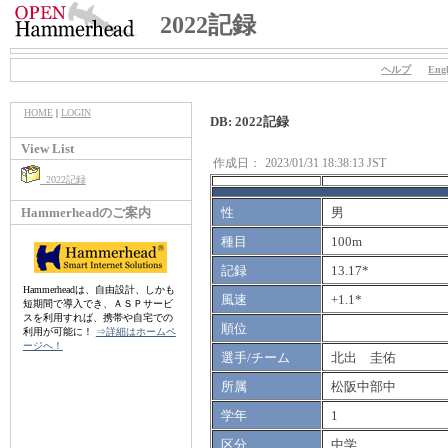
2022記録
ヘルプ
Engl
HOME
|
LOGIN
DB: 2022記録
View List
作成日：
2023/01/31 18:38:13 JST
2022記録
Hammerheadのご案内
性
男
種目
100m
記録
13.17*
Hammerheadは、自由設計、しかも
風速
+1.1*
短期間で導入でき、ＡＳＰサービ
スを利用すれば、携帯や自宅での
順位
利用が可能に！
⇒詳細はホームペ
ージへ！
選手/チーム
北出 圭佑
所属
松阪中部中
学年
1
区分
中学