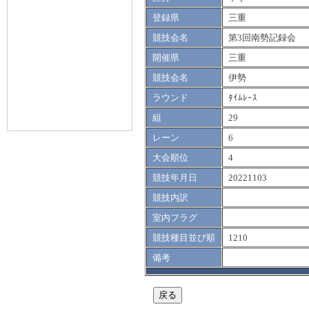
登録県
三重
競技会名
第3回南勢記録会
開催県
三重
競技会名
伊勢
ラウンド
ﾀｲﾑﾚｰｽ
組
29
レーン
6
大会順位
4
競技年月日
20221103
競技内訳
室内フラグ
競技種目並び順
1210
備考