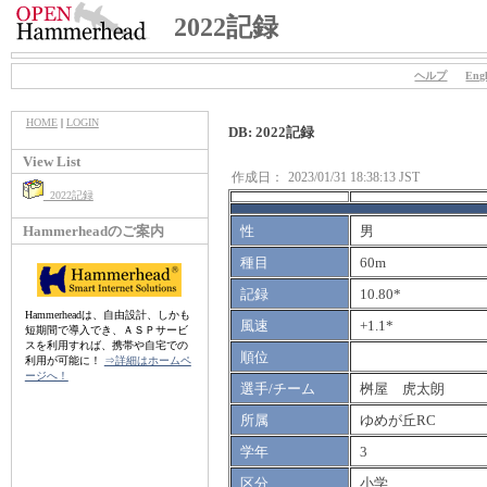
2022記録
ヘルプ
Engl
HOME
|
LOGIN
DB: 2022記録
View List
作成日：
2023/01/31 18:38:13 JST
2022記録
Hammerheadのご案内
性
男
種目
60m
記録
10.80*
Hammerheadは、自由設計、しかも
風速
+1.1*
短期間で導入でき、ＡＳＰサービ
スを利用すれば、携帯や自宅での
順位
利用が可能に！
⇒詳細はホームペ
ージへ！
選手/チーム
桝屋 虎太朗
所属
ゆめが丘RC
学年
3
区分
小学