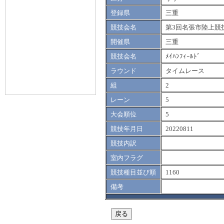
登録県
三重
競技会名
第3回名張市陸上競
開催県
三重
競技会名
ﾒｲﾊﾝﾌｨｰﾙﾄﾞ
ラウンド
タイムレース
組
2
レーン
5
大会順位
5
競技年月日
20220811
競技内訳
室内フラグ
競技種目並び順
1160
備考