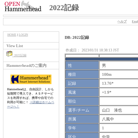
2022記録
ヘルプ
Engl
HOME
|
LOGIN
DB: 2022記録
View List
作成日：
2023/01/31 18:38:13 JST
2022記録
Hammerheadのご案内
性
男
種目
100m
記録
13.76*
Hammerheadは、自由設計、しかも
風速
+1.9*
短期間で導入でき、ＡＳＰサービ
スを利用すれば、携帯や自宅での
順位
利用が可能に！
⇒詳細はホームペ
ージへ！
選手/チーム
山口 湊也
所属
八風中
学年
1
区分
中学