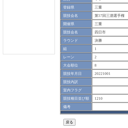
登録県
三重
競技会名
第57回三泗選手権
開催県
三重
競技会名
四日市
ラウンド
決勝
組
1
レーン
2
大会順位
8
競技年月日
20221001
競技内訳
室内フラグ
競技種目並び順
1210
備考