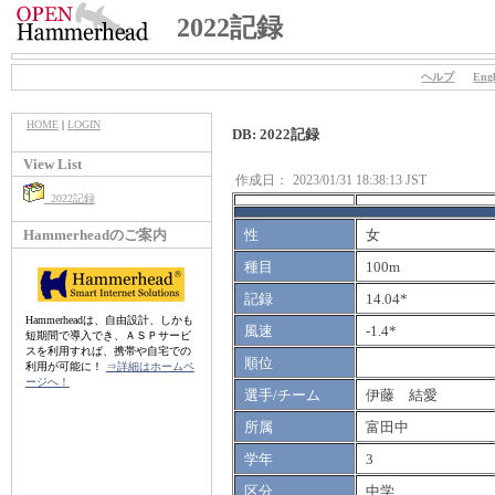
2022記録
ヘルプ
Engl
HOME
|
LOGIN
DB: 2022記録
View List
作成日：
2023/01/31 18:38:13 JST
2022記録
Hammerheadのご案内
性
女
種目
100m
記録
14.04*
Hammerheadは、自由設計、しかも
風速
-1.4*
短期間で導入でき、ＡＳＰサービ
スを利用すれば、携帯や自宅での
順位
利用が可能に！
⇒詳細はホームペ
ージへ！
選手/チーム
伊藤 結愛
所属
富田中
学年
3
区分
中学