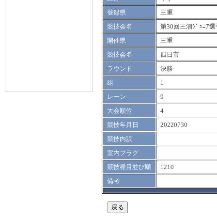
登録県
三重
競技会名
第30回三泗ｼﾞｭﾆｱ
開催県
三重
競技会名
四日市
ラウンド
決勝
組
1
レーン
9
大会順位
4
競技年月日
20220730
競技内訳
室内フラグ
競技種目並び順
1210
備考