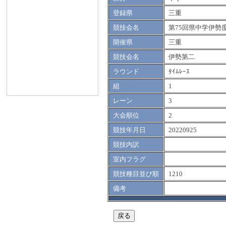
登録県
三重
競技会名
第75回県中学伊勢
開催県
三重
競技会名
伊勢第二
ラウンド
ﾀｲﾑﾚｰｽ
組
1
レーン
3
大会順位
2
競技年月日
20220925
競技内訳
室内フラグ
競技種目並び順
1210
備考