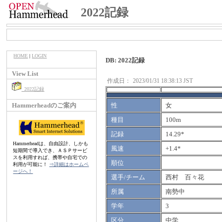
2022記録
HOME
|
LOGIN
DB: 2022記録
View List
作成日：
2023/01/31 18:38:13 JST
2022記録
Hammerheadのご案内
性
女
種目
100m
記録
14.29*
Hammerheadは、自由設計、しかも
風速
+1.4*
短期間で導入でき、ＡＳＰサービ
スを利用すれば、携帯や自宅での
順位
利用が可能に！
⇒詳細はホームペ
ージへ！
選手/チーム
西村 百々花
所属
南勢中
学年
3
区分
中学