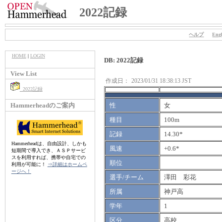
2022記録
ヘルプ
Engl
HOME
|
LOGIN
DB: 2022記録
View List
作成日：
2023/01/31 18:38:13 JST
2022記録
Hammerheadのご案内
性
女
種目
100m
記録
14.30*
Hammerheadは、自由設計、しかも
風速
+0.6*
短期間で導入でき、ＡＳＰサービ
スを利用すれば、携帯や自宅での
順位
利用が可能に！
⇒詳細はホームペ
ージへ！
選手/チーム
澤田 彩花
所属
神戸高
学年
1
区分
高校