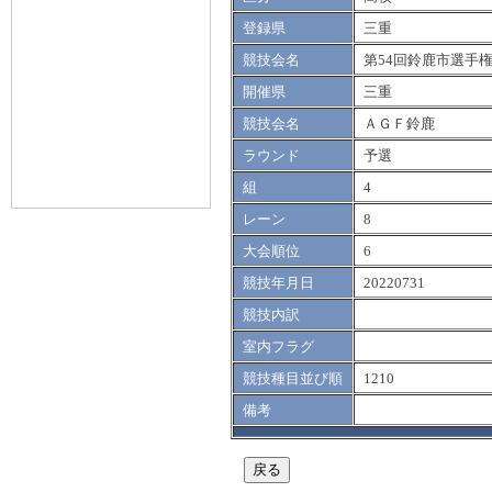
登録県
三重
競技会名
第54回鈴鹿市選手
開催県
三重
競技会名
ＡＧＦ鈴鹿
ラウンド
予選
組
4
レーン
8
大会順位
6
競技年月日
20220731
競技内訳
室内フラグ
競技種目並び順
1210
備考