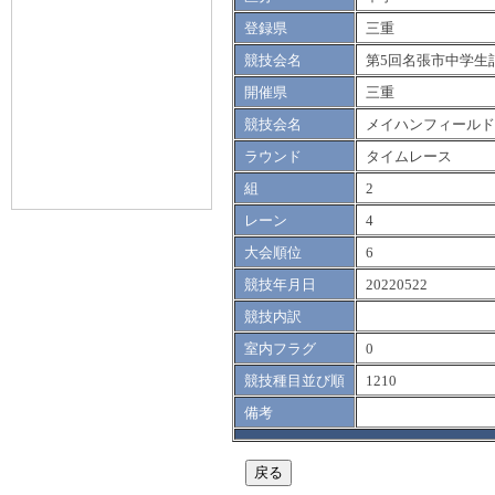
登録県
三重
競技会名
第5回名張市中学生
開催県
三重
競技会名
メイハンフィールド
ラウンド
タイムレース
組
2
レーン
4
大会順位
6
競技年月日
20220522
競技内訳
室内フラグ
0
競技種目並び順
1210
備考