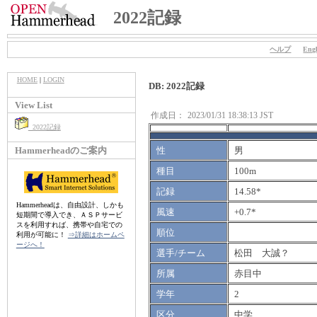
2022記録
ヘルプ
Engl
HOME
|
LOGIN
DB: 2022記録
View List
作成日：
2023/01/31 18:38:13 JST
2022記録
Hammerheadのご案内
性
男
種目
100m
記録
14.58*
Hammerheadは、自由設計、しかも
風速
+0.7*
短期間で導入でき、ＡＳＰサービ
スを利用すれば、携帯や自宅での
順位
利用が可能に！
⇒詳細はホームペ
ージへ！
選手/チーム
松田 大誠？
所属
赤目中
学年
2
区分
中学