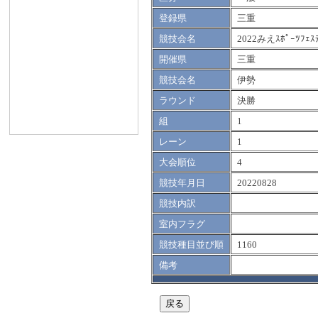
登録県
三重
競技会名
2022みえｽﾎﾟｰﾂﾌｪｽ
開催県
三重
競技会名
伊勢
ラウンド
決勝
組
1
レーン
1
大会順位
4
競技年月日
20220828
競技内訳
室内フラグ
競技種目並び順
1160
備考