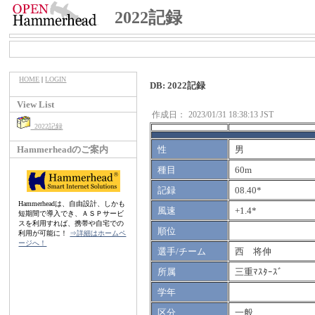
2022記録
HOME
|
LOGIN
DB: 2022記録
View List
作成日：
2023/01/31 18:38:13 JST
2022記録
Hammerheadのご案内
性
男
種目
60m
記録
08.40*
Hammerheadは、自由設計、しかも
風速
+1.4*
短期間で導入でき、ＡＳＰサービ
スを利用すれば、携帯や自宅での
順位
利用が可能に！
⇒詳細はホームペ
ージへ！
選手/チーム
西 将伸
所属
三重ﾏｽﾀｰｽﾞ
学年
区分
一般