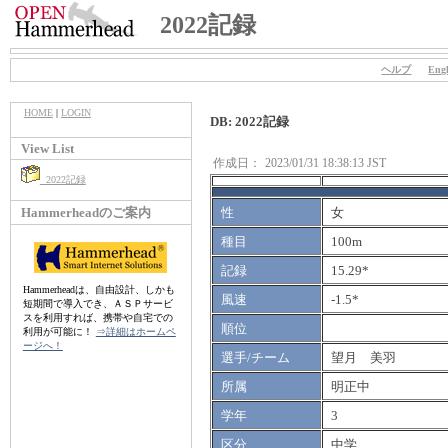
2022記録
ヘルプ
Engl
HOME
|
LOGIN
DB: 2022記録
View List
作成日：
2023/01/31 18:38:13 JST
2022記録
Hammerheadのご案内
性
女
種目
100m
記録
15.29*
Hammerheadは、自由設計、しかも
風速
-1.5*
短期間で導入でき、ＡＳＰサービ
スを利用すれば、携帯や自宅での
順位
利用が可能に！
⇒詳細はホームペ
ージへ！
選手/チーム
望月 美羽
所属
明正中
学年
3
区分
中学