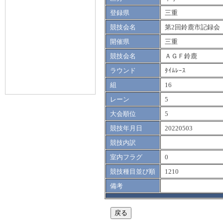
登録県
三重
競技会名
第2回鈴鹿市記録会
開催県
三重
競技会名
ＡＧＦ鈴鹿
ラウンド
ﾀｲﾑﾚｰｽ
組
16
レーン
5
大会順位
5
競技年月日
20220503
競技内訳
室内フラグ
0
競技種目並び順
1210
備考