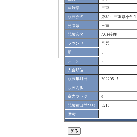
登録県
三重
競技会名
第38回三重県小学
開催県
三重
競技会名
AGF鈴鹿
ラウンド
予選
組
1
レーン
5
大会順位
1
競技年月日
20220515
競技内訳
室内フラグ
0
競技種目並び順
1210
備考