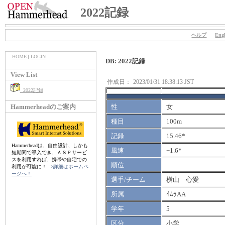
2022記録
ヘルプ
Engl
HOME
|
LOGIN
DB: 2022記録
View List
作成日：
2023/01/31 18:38:13 JST
2022記録
Hammerheadのご案内
性
女
種目
100m
記録
15.46*
Hammerheadは、自由設計、しかも
風速
+1.6*
短期間で導入でき、ＡＳＰサービ
スを利用すれば、携帯や自宅での
順位
利用が可能に！
⇒詳細はホームペ
ージへ！
選手/チーム
横山 心愛
所属
ｲﾑﾗAA
学年
5
区分
小学