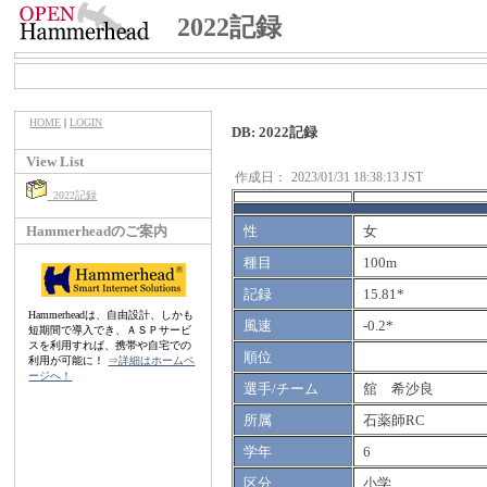
2022記録
HOME
|
LOGIN
DB: 2022記録
View List
作成日：
2023/01/31 18:38:13 JST
2022記録
Hammerheadのご案内
性
女
種目
100m
記録
15.81*
Hammerheadは、自由設計、しかも
風速
-0.2*
短期間で導入でき、ＡＳＰサービ
スを利用すれば、携帯や自宅での
順位
利用が可能に！
⇒詳細はホームペ
ージへ！
選手/チーム
舘 希沙良
所属
石薬師RC
学年
6
区分
小学