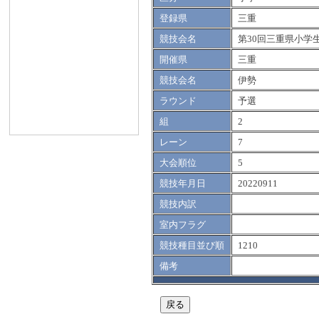
登録県
三重
競技会名
第30回三重県小学
開催県
三重
競技会名
伊勢
ラウンド
予選
組
2
レーン
7
大会順位
5
競技年月日
20220911
競技内訳
室内フラグ
競技種目並び順
1210
備考